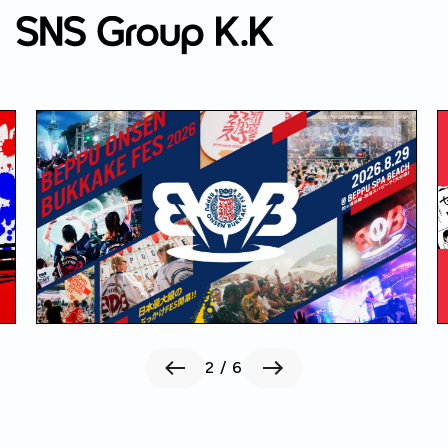
2
/
6